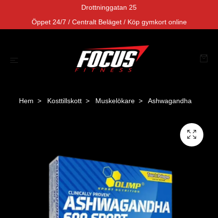
Drottninggatan 25
Öppet 24/7 / Centralt Beläget / Köp gymkort online
Hem
Kosttillskott
Muskelökare
Ashwagandha