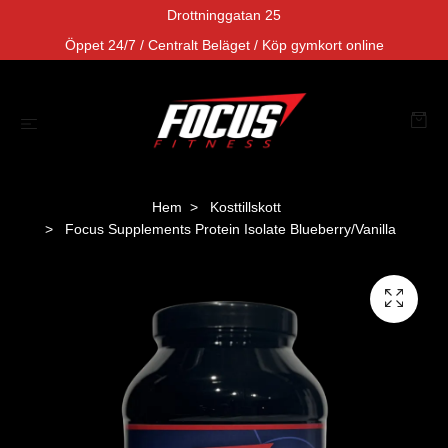
Drottninggatan 25
Öppet 24/7 / Centralt Beläget / Köp gymkort online
Hem
Kosttillskott
Focus Supplements Protein Isolate Blueberry/Vanilla