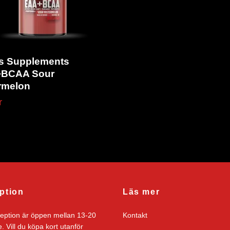
s Supplements
BCAA Sour
rmelon
r
ption
Läs mer
ception är öppen mellan 13-20
Kontakt
. Vill du köpa kort utanför