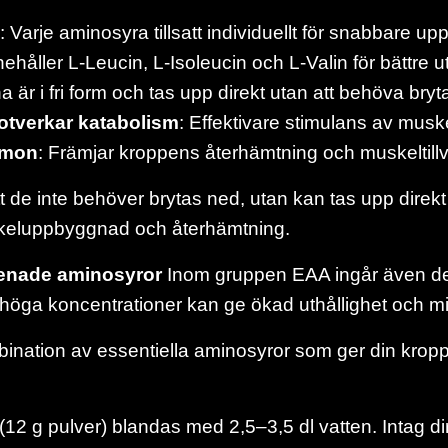
: Varje aminosyra tillsatt individuellt för snabbare up
nnehåller L-Leucin, L-Isoleucin och L-Valin för bättre u
 är i fri form och tas upp direkt utan att behöva bryt
motverkar katabolism
: Effektivare stimulans av mus
ormon
: Främjar kroppens återhämtning och muskeltill
tt de inte behöver brytas ned, utan kan tas upp direkt a
uskeluppbyggnad och återhämtning.
renade aminosyror
Inom gruppen EAA ingår även d
i höga koncentrationer kan ge ökad uthållighet och mi
ination av essentiella aminosyror som ger din kropp 
12 g pulver) blandas med 2,5–3,5 dl vatten. Intag direk