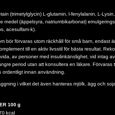
ain (trimetylglycin) L-glutamin, l-fenylalanin, L-Lysin, g
nde medel (äppelsyra, natriumbikarbonat) emulgerings
os, acesulfam-k).
som bör förvaras utom räckhåll för små barn, endast ä
mplement till en aktiv livsstil för bästa resultat. R
ida, av personer med insulinkänslighet, vid intag av
ängre period utan att konsultera en läkare. Förvaras to
ordentligt innan användning.
äggning i vilket det även hanteras mjölk, ägg och soj
ER 100 g
70 kcal