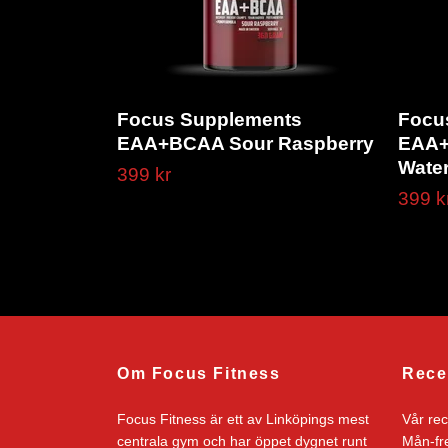
Focus Supplements
Focu
EAA+BCAA Sour Raspberry
EAA+
Wate
399 kr
399 k
Om Focus Fitness
Rece
Focus Fitness är ett av Linköpings mest
Vår re
centrala gym och har öppet dygnet runt
Mån-fre