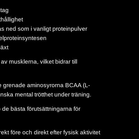
ptag
thållighet
as ned som i vanligt proteinpulver
kelproteinsyntesen
växt
v musklerna, vilket bidrar till
e grenade aminosyrorna BCAA (L-
nska mental trötthet under träning.
de bästa förutsättningarna för
t före och direkt efter fysisk aktivitet