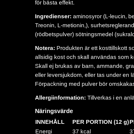
för bästa effekt.
Ingredienser:
aminosyror (L-leucin, bet
Treonin, L-metionin,), surhetsreglera
(rödbetspulver) sötningsmedel (sukral
Notera:
Produkten är ett kosttillskott 
allsidig kost och skall användas som ko
Skall ej brukas av barn, ammande, grav
eller leversjukdom, eller tas under en l
Förpackning med pulver bör omskakas 
Allergiinformation:
Tillverkas i en anl
Näringsvärde
INNEHÅLL
PER PORTION (12 g)
P
Energi
37 kcal
3