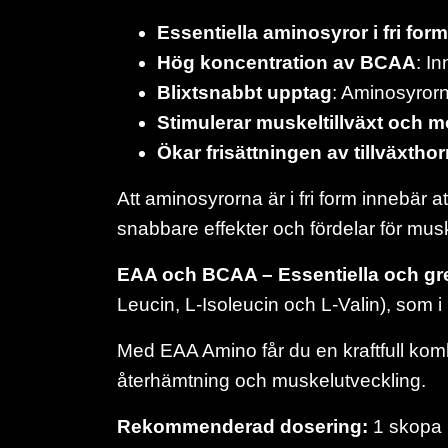
Essentiella aminosyror i fri form
Hög koncentration av BCAA
: I
Blixtsnabbt upptag
: Aminosyrorna
Stimulerar muskeltillväxt och 
Ökar frisättningen av tillväxth
Att aminosyrorna är i fri form innebär a
snabbare effekter och fördelar för m
EAA och BCAA – Essentiella och g
Leucin, L-Isoleucin och L-Valin), som 
Med EAA Amino får du en kraftfull komb
återhämtning och muskelutveckling.
Rekommenderad dosering:
1 skopa (