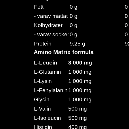
Fett
0 g
0
- varav mättat
0 g
0
Kolhydrater
0 g
0
- varav socker
0 g
0
Protein
9,25 g
9
Amino Matrix formula
L-Leucin
3 000 mg
L-Glutamin
1 000 mg
L-Lysin
1 000 mg
L-Fenylalanin
1 000 mg
Glycin
1 000 mg
L-Valin
500 mg
L-Isoleucin
500 mg
Histidin
400 mg