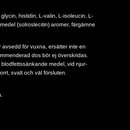
lycin, histidin, L-valin, L-isoleucin, L-
medel (solroslecitin) aromer, färgämne
r avsedd för vuxna, ersätter inte en
ekommenderad dos bör ej överskridas.
 blodfettssänkande medel, vid njur-
rrt, svalt och väl försluten.
a.